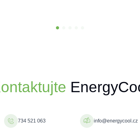
ontaktujte
EnergyCo
734 521 063
info@energycool.cz