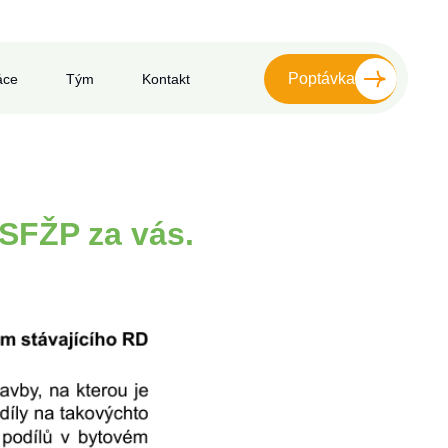
Poptávka
áce
Tým
Kontakt
 SFŽP za vás.