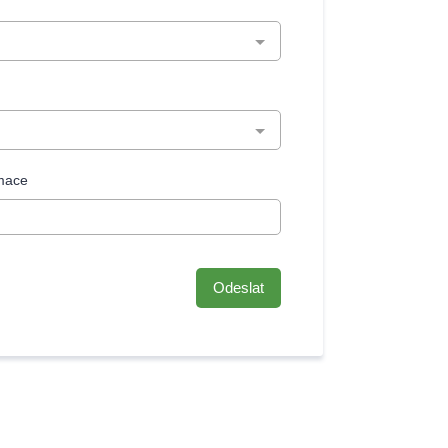
rmace
Odeslat