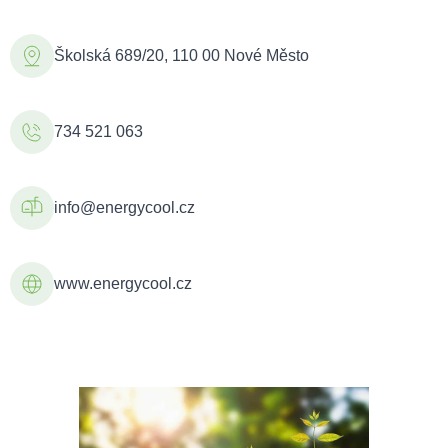
Školská 689/20, 110 00 Nové Město
734 521 063
info@energycool.cz
www.energycool.cz