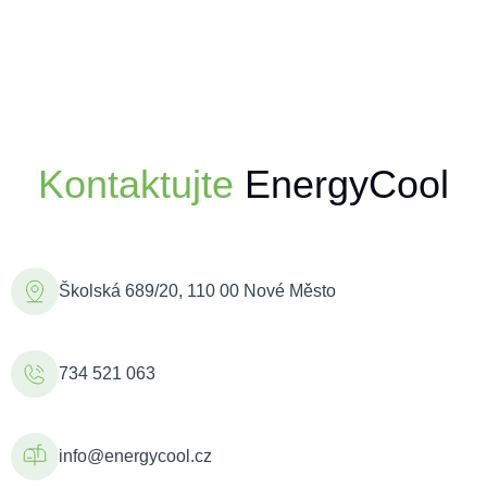
Kontaktujte
EnergyCool
Školská 689/20, 110 00 Nové Město
734 521 063
info@energycool.cz