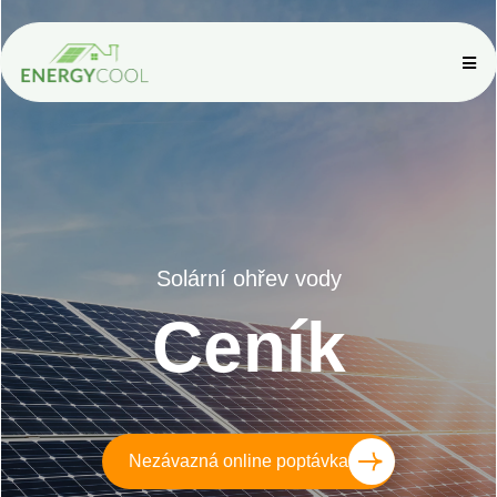
Solární ohřev vody
Ceník
Nezávazná online poptávka