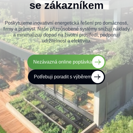
se zákazníkem
Poskytujeme inovativní energetická řešení pro domácnosti,
firmy a průmysl. Naše přizpůsobené systémy snižují náklady
a minimalizují dopad na životní prostředí, podporují
udržitelnost a efektivitu.
Nezávazná online poptávka
Potřebuji poradit s výběrem